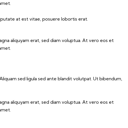
 amet.
utate at est vitae, posuere lobortis erat.
agna aliquyam erat, sed diam voluptua. At vero eos et
 amet.
iquam sed ligula sed ante blandit volutpat. Ut bibendum,
agna aliquyam erat, sed diam voluptua. At vero eos et
 amet.