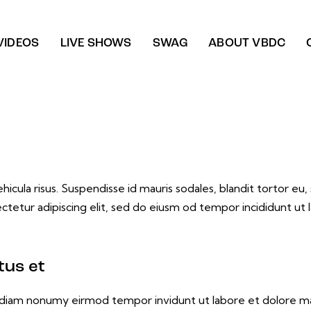
VIDEOS
LIVE SHOWS
SWAG
ABOUT VBDC
icula risus. Suspendisse id mauris sodales, blandit tortor eu, s
ctetur adipiscing elit, sed do eiusm od tempor incididunt ut l
tus et
ed diam nonumy eirmod tempor invidunt ut labore et dolore m